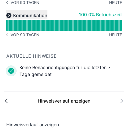
VOR 90 TAGEN
HEUTE
GESCHICHTE BEACHTEN VOR 90 TAGEN
Verfügbarkeitsdiagramm lesen für undefined
100% - Betriebszeit
100.0% Betriebszeit
Kommunikation
Expand group
VOR 90 TAGEN
HEUTE
GESCHICHTE BEACHTEN VOR 90 TAGEN
AKTUELLE HINWEISE
Keine Benachrichtigungen für die letzten 7
Tage gemeldet
Hinweisverlauf anzeigen
Hinweisverlauf anzeigen