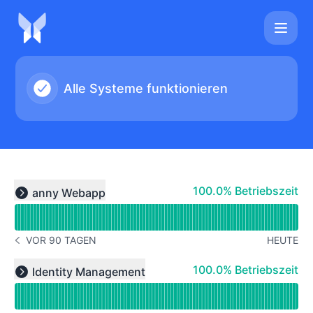
anny - Statusseite
Alle Systeme funktionieren
Verfügbarkeitsdiagramm lesen für undefined
100% - Betriebszeit
100.0% Betriebszeit
anny Webapp
Expand group
VOR 90 TAGEN
HEUTE
GESCHICHTE BEACHTEN VOR 90 TAGEN
Verfügbarkeitsdiagramm lesen für undefined
100% - Betriebszeit
100.0% Betriebszeit
Identity Management
Expand group